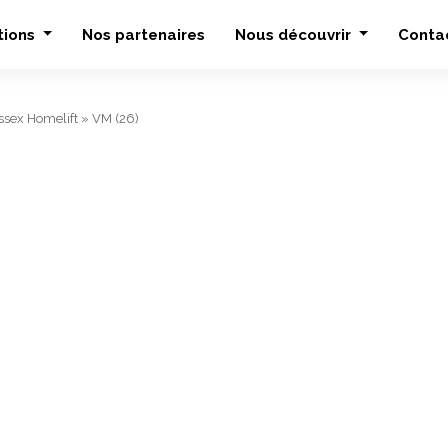
tions
Nos partenaires
Nous découvrir
Conta
sex Homelift
»
VM (26)