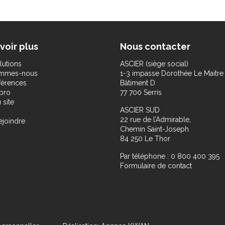
voir plus
Nous contacter
lutions
ASCIER (siège social)
ommes-nous
1-3 impasse Dorothée Le Maitre
férences
Bâtiment D
pro
77 700 Serris
 site
ASCIER SUD
22 rue de l’Admirable,
ejoindre
Chemin Saint-Joseph
84 250 Le Thor
Par téléphone : 0 800 400 395
Formulaire de contact