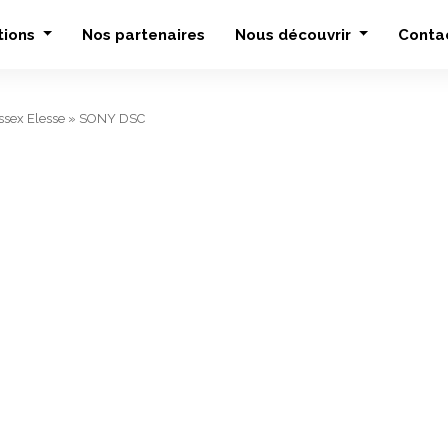
tions
Nos partenaires
Nous découvrir
Conta
sex Elesse
»
SONY DSC