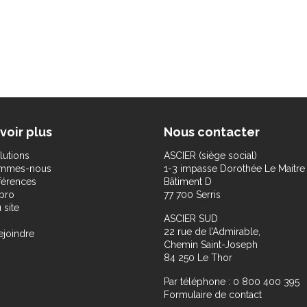
voir plus
Nous contacter
lutions
ASCIER (siège social)
ommes-nous
1-3 impasse Dorothée Le Maitre
férences
Bâtiment D
pro
77 700 Serris
 site
ASCIER SUD
22 rue de l’Admirable,
ejoindre
Chemin Saint-Joseph
84 250 Le Thor
Par téléphone : 0 800 400 395
Formulaire de contact