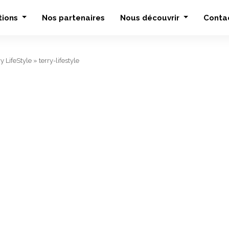
tions
Nos partenaires
Nous découvrir
Conta
ry LifeStyle
»
terry-lifestyle