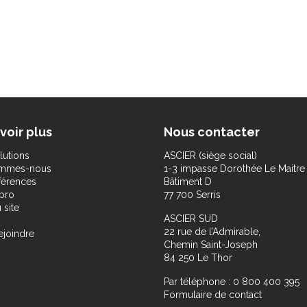
voir plus
Nous contacter
lutions
ASCIER (siège social)
ommes-nous
1-3 impasse Dorothée Le Maitre
férences
Bâtiment D
pro
77 700 Serris
 site
ASCIER SUD
22 rue de l’Admirable,
ejoindre
Chemin Saint-Joseph
84 250 Le Thor
Par téléphone : 0 800 400 395
Formulaire de contact