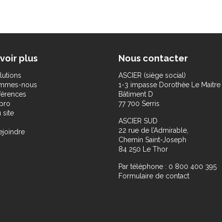
voir plus
Nous contacter
lutions
ASCIER (siège social)
ommes-nous
1-3 impasse Dorothée Le Maitre
férences
Bâtiment D
pro
77 700 Serris
 site
ASCIER SUD
22 rue de l’Admirable,
ejoindre
Chemin Saint-Joseph
84 250 Le Thor
Par téléphone : 0 800 400 395
Formulaire de contact