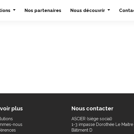
tions
Nos partenaires
Nous découvrir
Conta
voir plus
Nous contacter
lutions
ASCIER (siège social)
ommes-nous
1-3 impasse Dorothée Le Maitre
férences
Bâtiment D