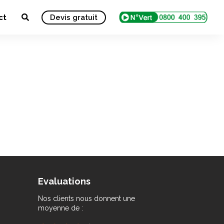
ct
Devis gratuit
Evaluations
Nos clients nous donnent une
moyenne de :