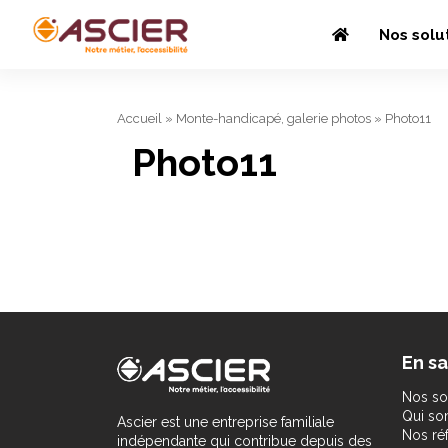
Nos solu
Accueil
»
Monte-handicapé, galerie photos
»
Photo11
Photo11
En sa
Nos so
Qui s
Ascier est une entreprise familiale
Nos ré
indépendante qui contribue depuis des