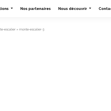
tions
Nos partenaires
Nous découvrir
Conta
te-escalier
»
monte-escalier-3