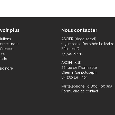
voir plus
Nous contacter
lutions
ASCIER (siège social)
ommes-nous
1-3 impasse Dorothée Le Maitre
férences
Bâtiment D
pro
77 700 Serris
 site
ASCIER SUD
22 rue de l’Admirable,
ejoindre
Chemin Saint-Joseph
84 250 Le Thor
Par téléphone : 0 800 400 395
Formulaire de contact