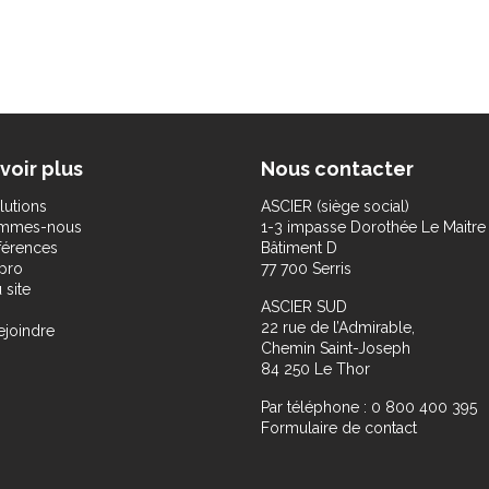
voir plus
Nous contacter
lutions
ASCIER (siège social)
ommes-nous
1-3 impasse Dorothée Le Maitre
férences
Bâtiment D
pro
77 700 Serris
 site
ASCIER SUD
22 rue de l’Admirable,
ejoindre
Chemin Saint-Joseph
84 250 Le Thor
Par téléphone : 0 800 400 395
Formulaire de contact