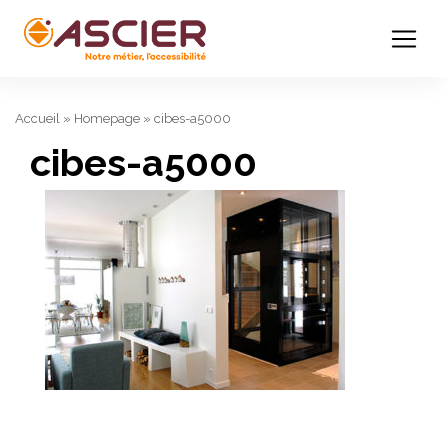
Accueil
»
Homepage
»
cibes-a5000
cibes-a5000