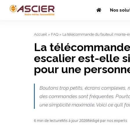
Nos solu
Accueil
»
FAQ
»
La télécommande du fauteuil monte-esca
La télécommande 
escalier est-elle s
pour une personn
Boutons trop petits, écrans complexes, m
des commandes sont fréquentes. Pourta
une simplicité maximale. Voici ce qu’il fa
6 min de lecture
Mis à jour 2026
Rédigé par nos experts