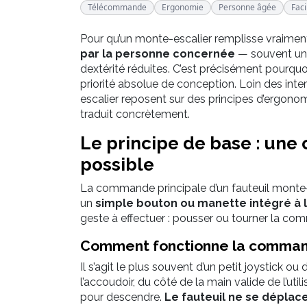
Télécommande
Ergonomie
Personne âgée
Faci
Pour qu’un monte-escalier remplisse vraiment 
par la personne concernée
— souvent une
dextérité réduites. C’est précisément pourquoi 
priorité absolue de conception. Loin des in
escalier reposent sur des principes d’ergono
traduit concrètement.
Le principe de base : un
possible
La commande principale d’un fauteuil mont
un
simple bouton ou manette intégré à 
geste à effectuer : pousser ou tourner la co
Comment fonctionne la command
Il s’agit le plus souvent d’un petit joystick o
l’accoudoir, du côté de la main valide de l’util
pour descendre.
Le fauteuil ne se dépla