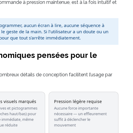
 commande à pression maintenue, est à la fois intuitif et
programmer, aucun écran à lire, aucune séquence à
 geste de la main. Si l’utilisateur a un doute ou un
e pour que tout s’arrête immédiatement.
onomiques pensées pour le
mbreux détails de conception facilitent l’usage par
s visuels marqués
Pression légère requise
ives et pictogrammes
Aucune force importante
lèches haut/bas) pour
nécessaire — un effleurement
re immédiate, même
suffit à déclencher le
ue réduite
mouvement