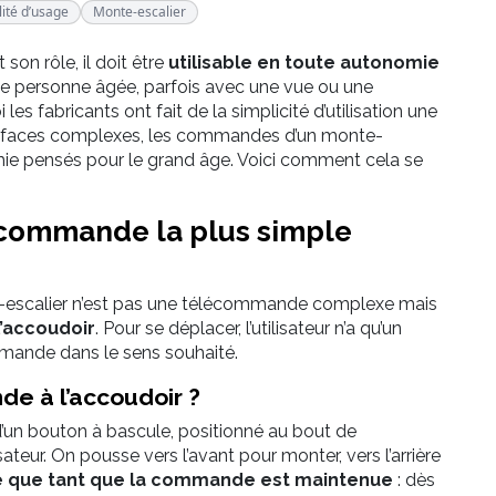
lité d’usage
Monte-escalier
son rôle, il doit être
utilisable en toute autonomie
 personne âgée, parfois avec une vue ou une
les fabricants ont fait de la simplicité d’utilisation une
terfaces complexes, les commandes d’un monte-
mie pensés pour le grand âge. Voici comment cela se
e commande la plus simple
e-escalier n’est pas une télécommande complexe mais
l’accoudoir
. Pour se déplacer, l’utilisateur n’a qu’un
mmande dans le sens souhaité.
e à l’accoudoir ?
u d’un bouton à bascule, positionné au bout de
isateur. On pousse vers l’avant pour monter, vers l’arrière
ce que tant que la commande est maintenue
: dès