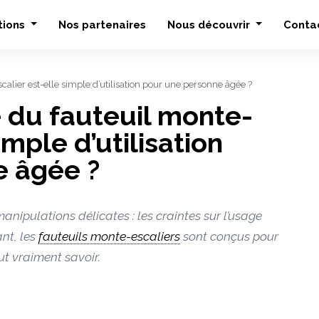
tions
Nos partenaires
Nous découvrir
Conta
lier est-elle simple d’utilisation pour une personne âgée ?
du fauteuil monte-
imple d’utilisation
e âgée ?
anipulations délicates : les craintes sur l’usage
nt, les
fauteuils monte-escaliers
sont conçus pour
ut vraiment savoir.