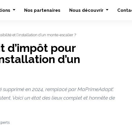
tions
Nos partenaires
Nous découvrir
Conta
sibilité et l’installation d’un monte-escalier ?
it d’impôt pour
’installation d’un
 été supprimé en 2024, remplacé par MaPrimeAdapt’.
ent. Voici un état des lieux complet et honnête de
xperts