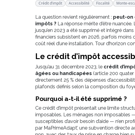
Crédit d’impôt
Accessibilité
Fiscalité
Monte-esca
La question revient régulièrement :
peut-on 
impôts ?
La réponse mérite d’être nuancée. Le 
jusqu’en 2023 a été supprimé et intégré dans
financiers subsistent en 2026, parfois moins 
coût réel d’une installation. Tour d’horizon co
Le crédit d’impôt accessibi
Jusqu’au 31 décembre 2023, le
crédit d’imp
âgées ou handicapées
(article 200 quate
directement 25 % des dépenses d’accessibilité
plafonds définis selon la composition du foye
Pourquoi a-t-il été supprimé ?
Ce crédit d’impôt présentait une limite structu
imposables. Les ménages non imposables — 
susceptibles d’avoir besoin d’aide — n’en profi
par MaPrimeAdapt’, une subvention directe a
non, avec des taux de prise en charge bien su