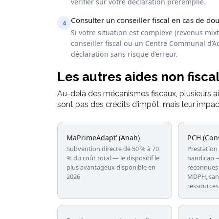
vérifier sur votre déclaration préremplie.
Consulter un conseiller fiscal en cas de do
4
Si votre situation est complexe (revenus mix
conseiller fiscal ou un Centre Communal d’Ac
déclaration sans risque d’erreur.
Les autres aides non fisca
Au-delà des mécanismes fiscaux, plusieurs aid
sont pas des crédits d’impôt, mais leur impact
MaPrimeAdapt’ (Anah)
PCH (Cons
Subvention directe de 50 % à 70
Prestation
% du coût total — le dispositif le
handicap —
plus avantageux disponible en
reconnues 
2026
MDPH, sans
ressources 