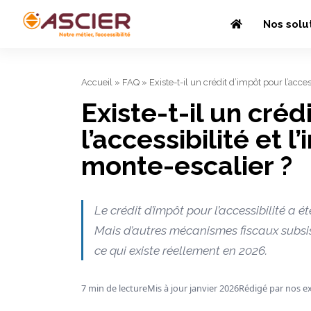
Nos solu
Accueil
»
FAQ
»
Existe-t-il un crédit d’impôt pour l’acces
Existe-t-il un créd
l’accessibilité et l
monte-escalier ?
Le crédit d’impôt pour l’accessibilité a
Mais d’autres mécanismes fiscaux subsist
ce qui existe réellement en 2026.
7 min de lecture
Mis à jour janvier 2026
Rédigé par nos e