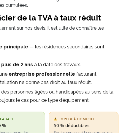
ides cumulées.
cier de la TVA à taux réduit
ment sur nos devis, il est utile de connaître les
e principale
— les résidences secondaires sont
s
plus de 2 ans
à la date des travaux.
 une
entreprise professionnelle
facturant
stallation ne donne pas droit au taux réduit.
 à des personnes âgées ou handicapées au sens de la
toujours le cas pour ce type d’équipement.
EADAPT’
EMPLOI À DOMICILE
0 %
50 % déductibles
époser avant les
Sur les services à la personne, pas