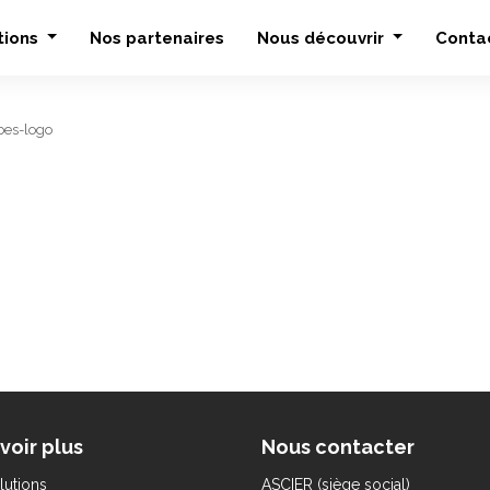
tions
Nos partenaires
Nous découvrir
Conta
bes-logo
voir plus
Nous contacter
lutions
ASCIER (siège social)