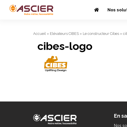
Nos solu
Accueil
»
Elévateurs CIBES
»
Le constructeur Cibes
»
ci
cibes-logo
En sa
Nos so