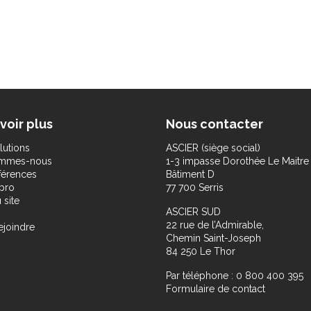
voir plus
Nous contacter
lutions
ASCIER (siège social)
ommes-nous
1-3 impasse Dorothée Le Maitre
férences
Bâtiment D
pro
77 700 Serris
 site
ASCIER SUD
22 rue de l’Admirable,
ejoindre
Chemin Saint-Joseph
84 250 Le Thor
Par téléphone : 0 800 400 395
Formulaire de contact