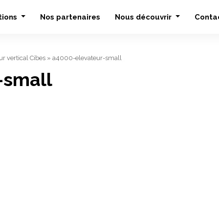
tions
Nos partenaires
Nous découvrir
Conta
ur vertical Cibes
»
a4000-elevateur-small
-small