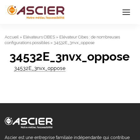
Accueil
»
Elévateurs CIBES
»
Elévateur Cibes : de nombreuses
configurations possibles
»
34532E_3nvx_oppose
34532E_3nvx_oppose
34532E_3nvx_oppose
Ascier est une entreprise familiale indépendante qui contribue